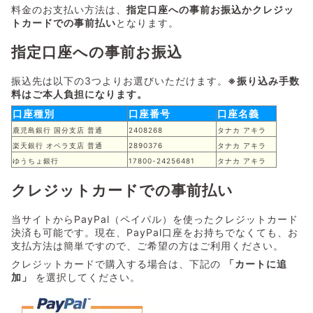
料金のお支払い方法は、
指定口座への事前お振込かクレジッ
トカードでの事前払い
となります。
指定口座への事前お振込
振込先は以下の3つよりお選びいただけます。
※振り込み手数
料はご本人負担になります。
口座種別
口座番号
口座名義
鹿児島銀行 国分支店 普通
2408268
タナカ アキラ
楽天銀行 オペラ支店 普通
2890376
タナカ アキラ
ゆうちょ銀行
17800-24256481
タナカ アキラ
クレジットカードでの事前払い
当サイトからPayPal（ペイパル）を使ったクレジットカード
決済も可能です。現在、PayPal口座をお持ちでなくても、お
支払方法は簡単ですので、ご希望の方はご利用ください。
クレジットカードで購入する場合は、下記の
「カートに追
加」
を選択してください。