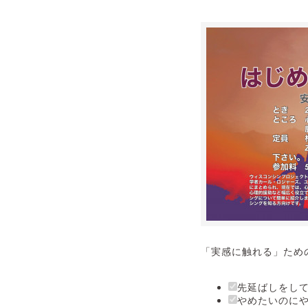
「実感に触れる」ため
先延ばしをし
やめたいのに